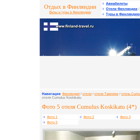
Авиабилеты
Отдых в Финляндии
Отели Финляндии
(
Визы и туры в Финляндию
Туры в Финляндию
Навигация
:
Финляндия
/
отели
/
отели Тампере
/
отель Cumu
отеля Cumulus Koskikatu
Фото 5 отеля Cumulus Koskikatu (4*)
Фото 1
Фото 2
Фото 3
Фото 5