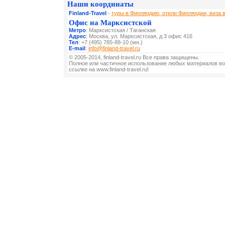
Наши координаты
Finland-Travel
-
туры в Финляндию, отели Финляндии, виза 
Офис на Марксистской
Метро
: Марксистская / Таганская
Адрес
: Москва, ул. Марксистская, д 3 офис 416
Тел
: +7 (495) 785-88-10 (мн.)
E-mail
:
info@finland-travel.ru
© 2005-2014, finland-travel.ru Все права защищены.
Полное или частичное использование любых материалов во
ссылке на www.finland-travel.ru!