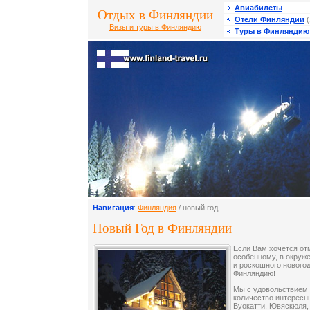
Авиабилеты
Отдых в Финляндии
Отели Финляндии
(
Визы и туры в Финляндию
Туры в Финляндию
Навигация
:
Финляндия
/ новый год
Новый Год в Финляндии
Если Вам хочется от
особенному, в окруж
и роскошного новогод
Финляндию!
Мы с удовольствием
количество интересн
Вуокатти, Ювяскюля,