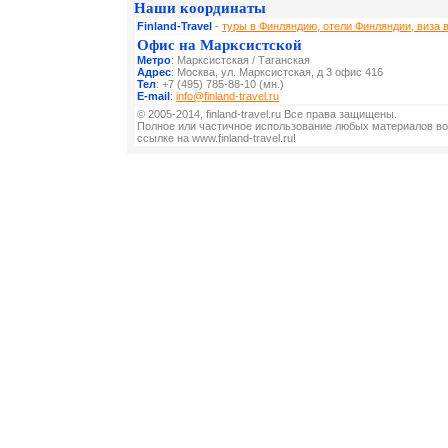
Наши координаты
Finland-Travel
-
туры в Финляндию, отели Финляндии, виза 
Офис на Марксистской
Метро
: Марксистская / Таганская
Адрес
: Москва, ул. Марксистская, д 3 офис 416
Тел
: +7 (495) 785-88-10 (мн.)
E-mail
:
info@finland-travel.ru
© 2005-2014, finland-travel.ru Все права защищены.
Полное или частичное использование любых материалов во
ссылке на www.finland-travel.ru!