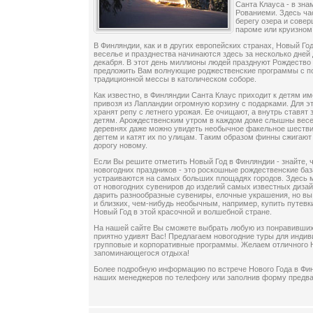
Санта Клауса - в зн
Рованиеми. Здесь ча
берегу озера и сове
пароме или круизном
В Финляндии, как и в других европейских странах, Новый Го
веселье и празднества начинаются здесь за несколько дней
декабря. В этот день миллионы людей празднуют Рождество
предложить Вам волнующие роджественские программы с п
традиционной мессы в католическом соборе.
Как известно, в Финляндии Санта Клаус приходит к детям и
привозя из Лапландии огромную корзину с подарками. Для э
хранят репу с летнего урожая. Ее очищают, а внутрь ставят
детям. Арождественским утром в каждом доме слышны весе
деревнях даже можно увидеть необычное факельное шествие
дегтем и катят их по улицам. Таким образом финны сжигают
дорогу новому.
Если Вы решите отметить Новый Год в Финляндии - знайте, 
новогодних праздников - это роскошные рождественские ба
устраиваются на самых больших площадях городов. Здесь м
от новогодних сувениров до изделий самых известных диза
дарить разнообразные сувениры, елочные украшения, но вы
и близких, чем-нибудь необычным, например, купить путевк
Новый Год в этой красочной и волшебной стране.
На нашей сайте Вы сможете выбрать любую из понравивших
приятно удивят Вас! Предлагаем новогодние туры для индив
групповые и корпоративные программы. Желаем отличного Н
запоминающегося отдыха!
Более подробную информацию по встрече Нового Года в Фи
наших менеджеров по телефону или заполнив форму предв