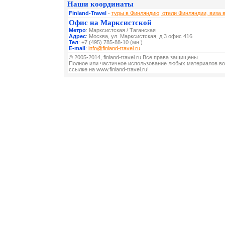
Наши координаты
Finland-Travel
-
туры в Финляндию, отели Финляндии, виза 
Офис на Марксистской
Метро
: Марксистская / Таганская
Адрес
: Москва, ул. Марксистская, д 3 офис 416
Тел
: +7 (495) 785-88-10 (мн.)
E-mail
:
info@finland-travel.ru
© 2005-2014, finland-travel.ru Все права защищены.
Полное или частичное использование любых материалов во
ссылке на www.finland-travel.ru!