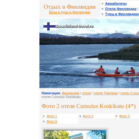
Авиабилеты
Отдых в Финляндии
Отели Финляндии
(
Визы и туры в Финляндию
Туры в Финляндию
Навигация
:
Финляндия
/
отели
/
отели Тампере
/
отель Cumu
отеля Cumulus Koskikatu
Фото 2 отеля Cumulus Koskikatu (4*)
Фото 1
Фото 2
Фото 3
Фото 5