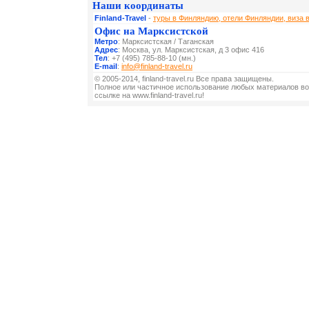
Наши координаты
Finland-Travel
-
туры в Финляндию, отели Финляндии, виза 
Офис на Марксистской
Метро
: Марксистская / Таганская
Адрес
: Москва, ул. Марксистская, д 3 офис 416
Тел
: +7 (495) 785-88-10 (мн.)
E-mail
:
info@finland-travel.ru
© 2005-2014, finland-travel.ru Все права защищены.
Полное или частичное использование любых материалов во
ссылке на www.finland-travel.ru!