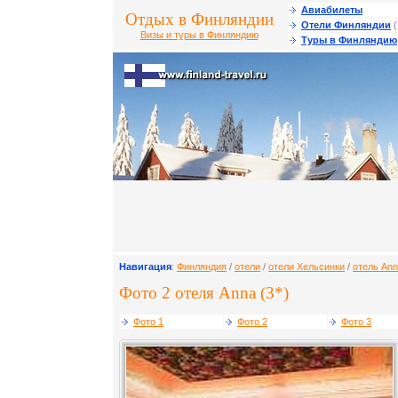
Авиабилеты
Отдых в Финляндии
Отели Финляндии
(
Визы и туры в Финляндию
Туры в Финляндию
Навигация
:
Финляндия
/
отели
/
отели Хельсинки
/
отель An
Фото 2 отеля Anna (3*)
Фото 1
Фото 2
Фото 3