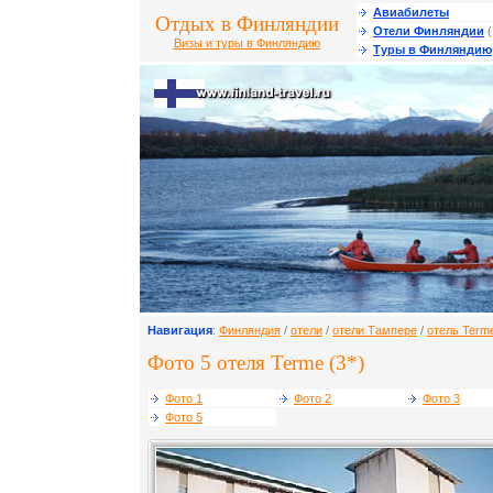
Авиабилеты
Отдых в Финляндии
Отели Финляндии
(
Визы и туры в Финляндию
Туры в Финляндию
Навигация
:
Финляндия
/
отели
/
отели Тампере
/
отель Term
Фото 5 отеля Terme (3*)
Фото 1
Фото 2
Фото 3
Фото 5