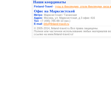
Наши координаты
Finland-Travel
-
туры в Финляндию, отели Финляндии, виза 
Офис на Марксистской
Метро
: Марксистская / Таганская
Адрес
: Москва, ул. Марксистская, д 3 офис 416
Тел
: +7 (495) 785-88-10 (мн.)
E-mail
:
info@finland-travel.ru
© 2005-2014, finland-travel.ru Все права защищены.
Полное или частичное использование любых материалов во
ссылке на www.finland-travel.ru!