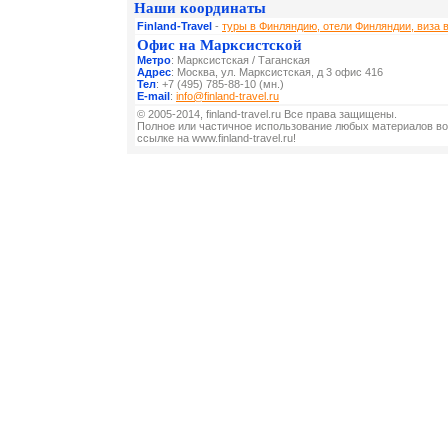
Наши координаты
Finland-Travel
-
туры в Финляндию, отели Финляндии, виза 
Офис на Марксистской
Метро
: Марксистская / Таганская
Адрес
: Москва, ул. Марксистская, д 3 офис 416
Тел
: +7 (495) 785-88-10 (мн.)
E-mail
:
info@finland-travel.ru
© 2005-2014, finland-travel.ru Все права защищены.
Полное или частичное использование любых материалов во
ссылке на www.finland-travel.ru!