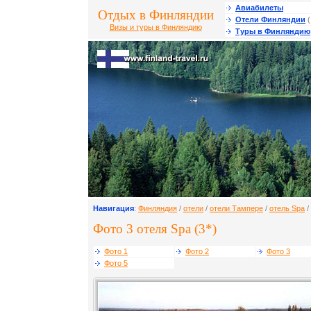
Авиабилеты
Отдых в Финляндии
Отели Финляндии
(
Визы и туры в Финляндию
Туры в Финляндию
Навигация
:
Финляндия
/
отели
/
отели Тампере
/
отель Spa
/
Фото 3 отеля Spa (3*)
Фото 1
Фото 2
Фото 3
Фото 5