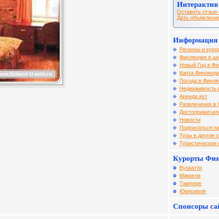
Интерактив
Оставить отзыв 
Дать объявление
Информация 
Регионы и куро
Финляндия в ци
Новый Год в Ф
Карта Финлянд
Погода в Финля
Недвижимость 
Аренда яхт
Развлечения в
Достопримечат
Новости
Подписаться на
Туры в другие 
Туристические
Курорты Фи
Вуокатти
Миккели
Тампере
Ювяскюля
Спонсоры са