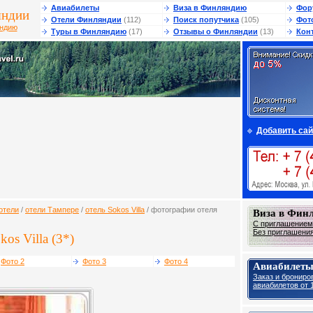
Авиабилеты
Виза в Финляндию
Фор
яндии
Отели Финляндии
(112)
Поиск попутчика
(105)
Фот
яндию
Туры в Финляндию
(17)
Отзывы о Финляндии
(13)
Кон
Добавить сай
отели
/
отели Тампере
/
отель Sokos Villa
/ фотографии отеля
Виза в Фин
С приглашением 
Без приглашения 
os Villa (3*)
Фото 2
Фото 3
Фото 4
Авиабилеты
Заказ и брониро
авиабилетов от 1