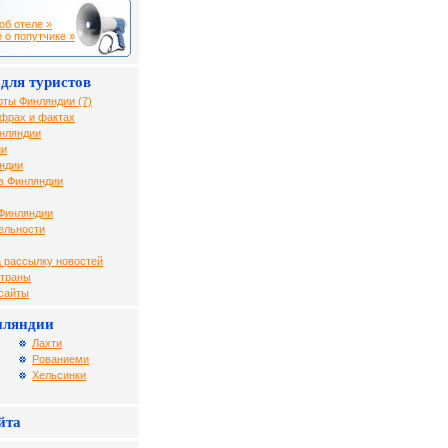
об отеле »
 о попутчике »
для туристов
рты Финляндии (7)
фрах и фактах
инляндии
ии
ндии
в Финляндии
 Финляндии
ельности
 рассылку новостей
страны
 сайты
нляндии
Лахти
Рованиеми
Хельсинки
йта