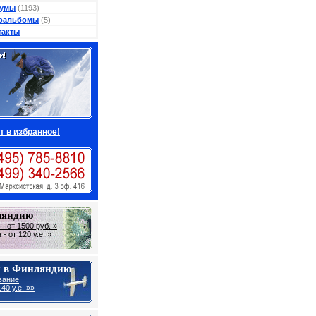
умы
(1193)
оальбомы
(5)
такты
т в избранное!
ляндию
- от 1500 руб. »
- от 120 у.е. »
 в Финляндию
вание
40 y.e. »»