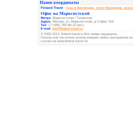
Наши координаты
Finland-Travel
-
туры в Финляндию, отели Финляндии, виза 
Офис на Марксистской
Метро
: Марксистская / Таганская
Адрес
: Москва, ул. Марксистская, д 3 офис 416
Тел
: +7 (495) 785-88-10 (мн.)
E-mail
:
info@finland-travel.ru
© 2005-2014, finland-travel.ru Все права защищены.
Полное или частичное использование любых материалов во
ссылке на www.finland-travel.ru!