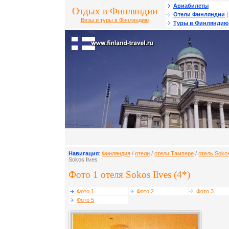
Авиабилеты
Отдых в Финляндии
Отели Финляндии
(
Визы и туры в Финляндию
Туры в Финляндию
Навигация
:
Финляндия
/
отели
/
отели Тампере
/
отель Sokos
Sokos Ilves
Фото 1 отеля Sokos Ilves (4*)
Фото 1
Фото 2
Фото 3
Фото 5