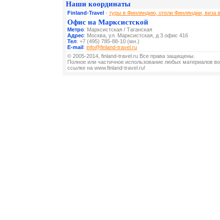
Наши координаты
Finland-Travel
-
туры в Финляндию, отели Финляндии, виза 
Офис на Марксистской
Метро
: Марксистская / Таганская
Адрес
: Москва, ул. Марксистская, д 3 офис 416
Тел
: +7 (495) 785-88-10 (мн.)
E-mail
:
info@finland-travel.ru
© 2005-2014, finland-travel.ru Все права защищены.
Полное или частичное использование любых материалов во
ссылке на www.finland-travel.ru!