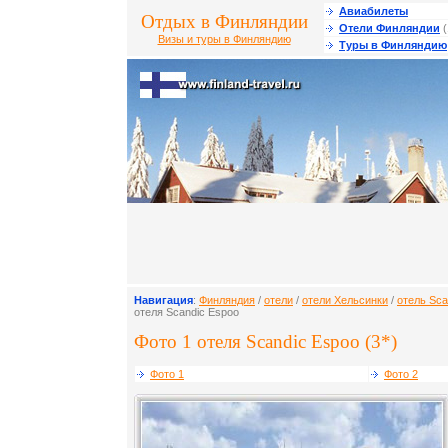
Авиабилеты
Отдых в Финляндии
Отели Финляндии
(
Визы и туры в Финляндию
Туры в Финляндию
Навигация
:
Финляндия
/
отели
/
отели Хельсинки
/
отель Sca
отеля Scandic Espoo
Фото 1 отеля Scandic Espoo (3*)
Фото 1
Фото 2