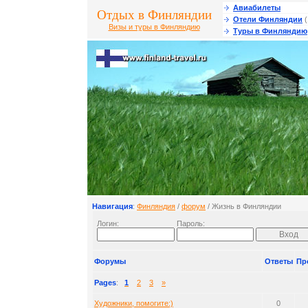
Авиабилеты
Отдых в Финляндии
Отели Финляндии
(
Визы и туры в Финляндию
Туры в Финляндию
Навигация
:
Финляндия
/
форум
/ Жизнь в Финляндии
Логин:
Пароль:
Форумы
Ответы
Пр
Pages
:
1
2
3
»
Художники, помогите:)
0