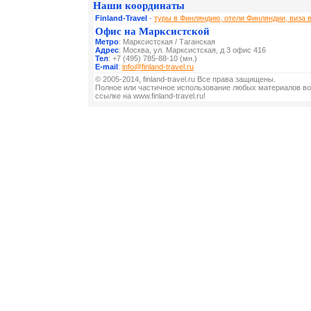
Наши координаты
Finland-Travel
-
туры в Финляндию, отели Финляндии, виза 
Офис на Марксистской
Метро
: Марксистская / Таганская
Адрес
: Москва, ул. Марксистская, д 3 офис 416
Тел
: +7 (495) 785-88-10 (мн.)
E-mail
:
info@finland-travel.ru
© 2005-2014, finland-travel.ru Все права защищены.
Полное или частичное использование любых материалов во
ссылке на www.finland-travel.ru!