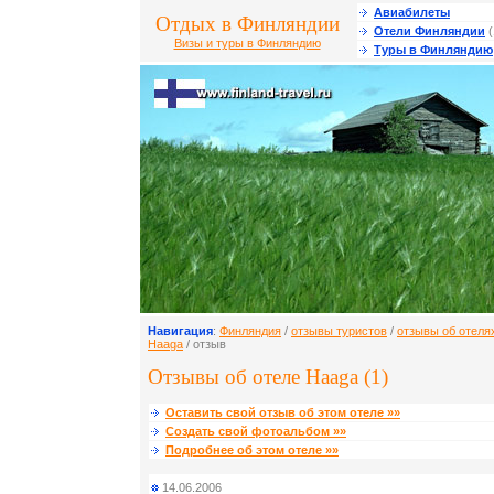
Авиабилеты
Отдых в Финляндии
Отели Финляндии
(
Визы и туры в Финляндию
Туры в Финляндию
Навигация
:
Финляндия
/
отзывы туристов
/
отзывы об отеля
Haaga
/ отзыв
Отзывы об отеле Haaga (1)
Оставить свой отзыв об этом отеле »»
Создать свой фотоальбом »»
Подробнее об этом отеле »»
14.06.2006