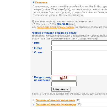
Светлана
Супер-отель, очень милый и семейный, спокойный. Находит
центра (минут 15 на автобусе), но там все-таки цивилизаци
расписанию. Завтрак хороший, в сауне-бассейне не была, н
отеле все на уровне. Очень рекомендую.
Для организации тура в этот отель звоните по тел:
+7 095
(мн.), +7 095
785-88-10
(мн.),
или
заполните поля формы заявки
на странице описания это
Форма отправки отзыва об отеле:
Внимание! Любая информация о турфирмах и туроператорах 
удаляться (как положительная, так и отрицательная)!
*
Имя
*
E-mail
*
Отзыв
*
Введите код
на картинке
Поля, отмеченные звездочкой (*) обязательны для заполнен
Отзывы об отелях Хельсинки
(12)
Отзывы об отелях Финляндии
(13)