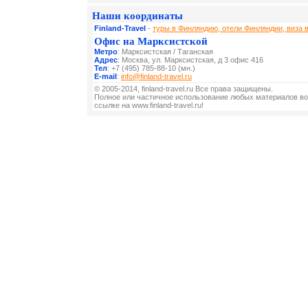
Наши координаты
Finland-Travel
-
туры в Финляндию, отели Финляндии, виза 
Офис на Марксистской
Метро
: Марксистская / Таганская
Адрес
: Москва, ул. Марксистская, д 3 офис 416
Тел
: +7 (495) 785-88-10 (мн.)
E-mail
:
info@finland-travel.ru
© 2005-2014, finland-travel.ru Все права защищены.
Полное или частичное использование любых материалов во
ссылке на www.finland-travel.ru!